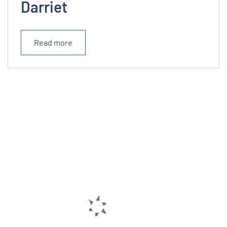
Darriet
Read more
© 2020 - Tous droits réservés Sylvinov
Route de beroute - 40210 Labouheyre
+33 (0)5 58 07 04 22
/
Cette adresse e-mail est protégée
contre les robots spammeurs. Vous devez activer le
JavaScript pour la visualiser.