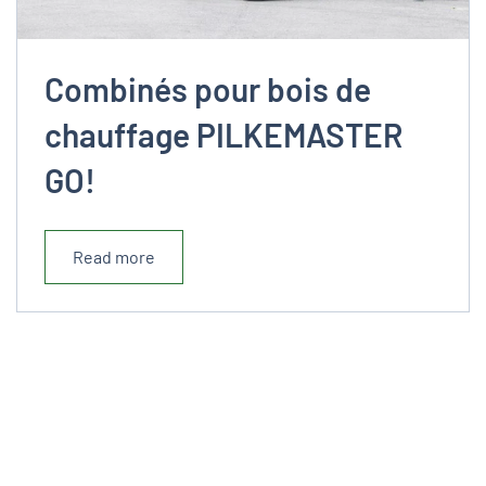
Combinés pour bois de
chauffage PILKEMASTER
GO!
Read more
© 2020 - Tous droits réservés Sylvinov
Route de beroute - 40210 Labouheyre
+33 (0)5 58 07 04 22
/
Cette adresse e-mail est protégée