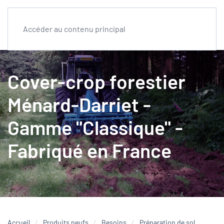
Accéder au contenu principal
Cover-crop forestier
Ménard-Darriet -
Gamme "Classique" -
Fabriqué en France
Accueil
Produits neufs
Besoins
Préparation de sol