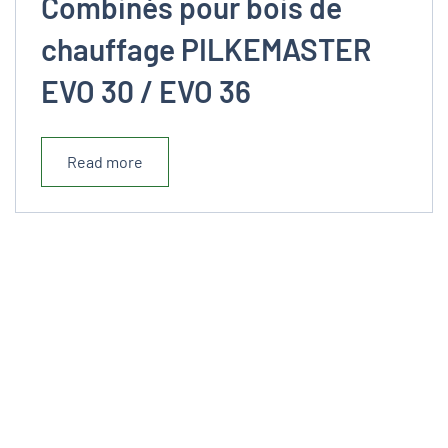
Combinés pour bois de
chauffage PILKEMASTER
EVO 30 / EVO 36
Read more
© 2020 - Tous droits réservés Sylvinov
Route de beroute - 40210 Labouheyre
+33 (0)5 58 07 04 22
/
Cette adresse e-mail est protégée
contre les robots spammeurs. Vous devez activer le
JavaScript pour la visualiser.