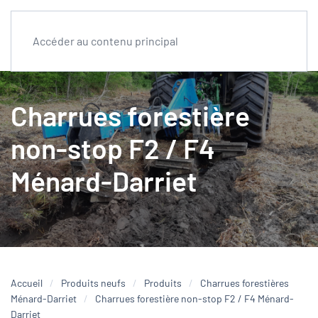
Accéder au contenu principal
Charrues forestière
non-stop F2 / F4
Ménard-Darriet
Accueil
Produits neufs
Produits
Charrues forestières
Ménard-Darriet
Charrues forestière non-stop F2 / F4 Ménard-
Darriet