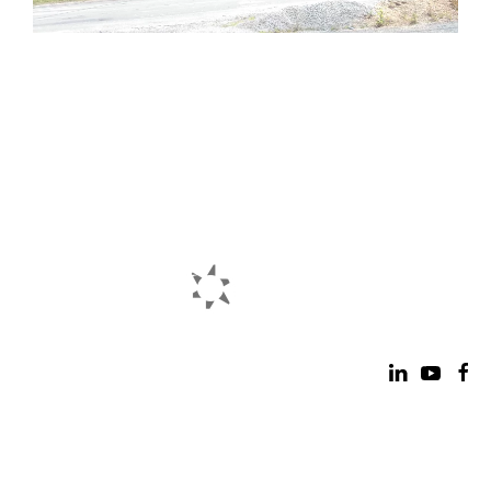
© 2020 - Tous droits réservés Sylvinov
Route de beroute - 40210 Labouheyre
+33 (0)5 58 07 04 22
/
Cette adresse e-mail est protégée
contre les robots spammeurs. Vous devez activer le
JavaScript pour la visualiser.
Crédits
Mentions légales