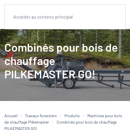
Accéder au contenu principal
Combinés pour bois de
chauffage
PILKEMASTER GO!
Accueil
Travaux forestiers
Produits
Machines pour bois
de chauffage Pilkemaster
Combinés pour bois de chauffage
PILKEMASTER GO!