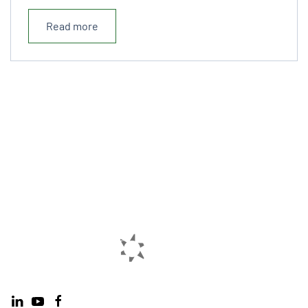
Read more
© 2020 - Tous droits réservés Sylvinov
Route de beroute - 40210 Labouheyre
+33 (0)5 58 07 04 22
/
Cette adresse e-mail est protégée
contre les robots spammeurs. Vous devez activer le
JavaScript pour la visualiser.